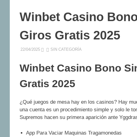
Winbet Casino Bono
Giros Gratis 2025
22/04/2025
SIN CATEGORÍA
Winbet Casino Bono Sin
Gratis 2025
¿Qué juegos de mesa hay en los casinos?
Hay muc
una cuenta es un procedimiento simple y solo le t
Supremos hacen su primera aparición ante Yggdrasi
App Para Vaciar Maquinas Tragamonedas